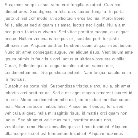
Suspendisse quis risus vitae erat fringilla volutpat. Cras non
aliquet eros. Sed dignissim felis quis laoreet fringilla. In porta
justo ut nisl commodo, ut sollicitudin eros lacinia. Morbi libero
felis, aliquet sed aliquam sit amet, luctus nec ligula. Nulla a mi
nec purus faucibus viverra. Sed vitae porttitor magna, eu aliquet
neque. Nullam venenatis tempus ex, sodales porttitor justo
ultricies non. Aliquam porttitor hendrerit quam aliquam vestibulum.
Nunc sit amet consequat augue, vel aliquet risus. Vestibulum ante
ipsum primis in faucibus orci luctus et ultrices posuere cubilia
Curae; Pellentesque ut augue iaculis, rutrum sapien nec,
condimentum nisi. Suspendisse potenti. Nam feugiat iaculis enim
in rhoncus.
Curabitur eu porta nisl. Suspendisse tristique arcu nulla, sit amet
lobortis orci porttitor ac. Sed a est eget magna hendrerit laoreet id
in arcu. Morbi condimentum nibh nisl, eu tincidunt mi ullamcorper
non. Morbi tristique finibus felis. Phasellus rhoncus, felis sed
vehicula aliquet, nulla mi sagittis risus, id mattis orci quam non
lacus. Sed sit amet velit maximus, porttitor mauris non,
vestibulum urna. Nunc convallis quis est non tincidunt. Aliquam
ullamcorper leo et est fermentum tincidunt. Aliquam maximus