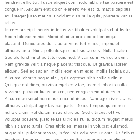
hendrerit efficitur. Fusce aliquet commodo nibh, vitae posuere est
congue in. Aliquam erat dolor, eleifend vel est id, mattis dapibus
ex. Integer justo mauris, tincidunt quis nulla quis, pharetra varius
tellus.
Integer suscipit mauris id tellus vestibulum volutpat vel ut lectus.
Sed a bibendum nisi. Morbi efficitur orci sed pellentesque
placerat. Donec eros dui, auctor vitae tortor nec, imperdiet
ultricies arcu. Nunc pellentesque facilisis cursus. Nulla facilisi.
Sed eleifend mi at porttitor euismod. Vivamus in vehicula sem.
Nam gravida velit a neque placerat tristique. Ut gravida laoreet
aliquet. Sed ex sapien, mollis eget enim eget, mollis lacinia dui.
Aliquam lobortis neque nisi, quis egestas nibh sollicitudin ut.
Quisque est diam, pulvinar eget ex vitae, laoreet lobortis nulla.
Vivamus pulvinar lacus sapien, nec congue sem ultrices in.
Aliquam euismod non massa non ultricies. Nam eget risus ac erat
ultricies volutpat egestas non justo. Donec tempus quam non
nulla dictum, vel dictum risus ultricies. Sed ultrices, elit vel
volutpat posuere, justo tellus ultricies nulla, dictum feugiat metus
nibh sit amet turpis. Cras ultricies, massa in volutpat euismod,
augue nisl pulvinar massa, in facilisis odio sem ut ante. Ut finibus
hendrerit tortor quis facilisis. In sagittis auctor nulla ac aliquam.