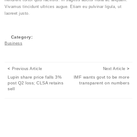
Vivamus tincidunt ultrices augue. Etiam eu pulvinar ligula, ut
laoreet justo.
Category:
Business
Posts navigation
Previous Article
Next
Previous Article
Next Article
Lupin share price falls 3%
IMF wants govt to be more
post Q2 loss; CLSA retains
transparent on numbers
sell